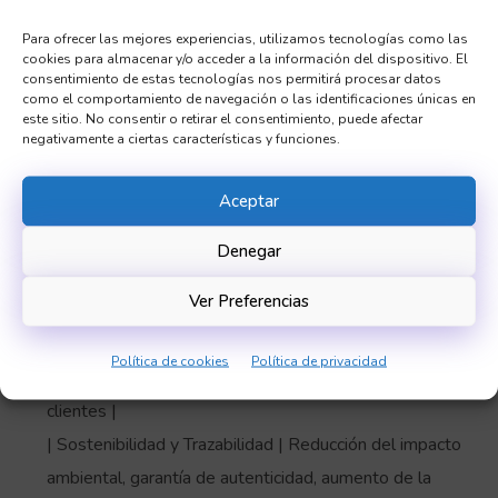
reducción del impacto ambiental, detección temprana
Para ofrecer las mejores experiencias, utilizamos tecnologías como las
de enfermedades | Riego inteligente, fertilización
cookies para almacenar y/o acceder a la información del dispositivo. El
variable, control de plagas dirigido |
consentimiento de estas tecnologías nos permitirá procesar datos
como el comportamiento de navegación o las identificaciones únicas en
| Enología Asistida por IA | Mejora de la calidad del
este sitio. No consentir o retirar el consentimiento, puede afectar
negativamente a ciertas características y funciones.
vino, consistencia, predicción del resultado final |
Optimización de la fermentación, identificación de
Aceptar
problemas, predicción de la aceptación del consumidor
|
Denegar
| Marketing Personalizado | Aumento de las ventas,
Ver Preferencias
mejora de la experiencia del cliente, segmentación
precisa del mercado | Recomendaciones
Política de cookies
Política de privacidad
personalizadas, chatbots, análisis de reseñas de
clientes |
| Sostenibilidad y Trazabilidad | Reducción del impacto
ambiental, garantía de autenticidad, aumento de la