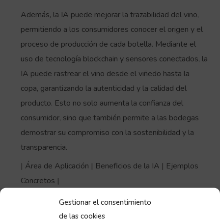
Además, la IA puede mejorar la trazabilidad del vino,
permitiendo a los consumidores conocer el origen y el
proceso de producción de cada botella. Mediante el
uso de tecnología blockchain y sensores conectados, la
IA puede rastrear el vino desde el viñedo hasta la
copa, garantizando la autenticidad y la calidad del
producto. Esto no solo aumenta la confianza del
consumidor, sino que también permite a las bodegas
demostrar su compromiso con la sostenibilidad y la
transparencia.
| Área de Aplicación | Beneficios de la IA | Ejemplos
Concretos |
|—|—|—|
Gestionar el consentimiento
| Viticultura de Precisión | Optimización de recursos,
de las cookies