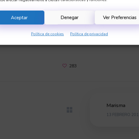
coordenadas.
Aceptar
Denegar
Ver Preferencias
Más en chapponline.es
Política de cookies
Política de privacidad
283
Marisma
13 FEBRERO 201