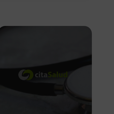
CitaSalud
SOFTWARE