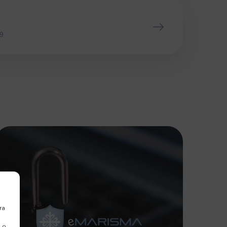
9
ra
Marisma
 o
SOFTWARE