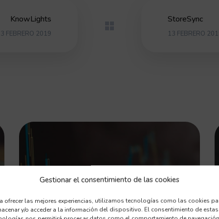
KnowLights
StoreSync
13 FEBRERO 2019
13 FEBRERO 201
Gestionar el consentimiento de las cookies
a ofrecer las mejores experiencias, utilizamos tecnologías como las cookies pa
Olucaro Dashboard
acenar y/o acceder a la información del dispositivo. El consentimiento de estas
nologías nos permitirá procesar datos como el comportamiento de navegación
SOFTWARE