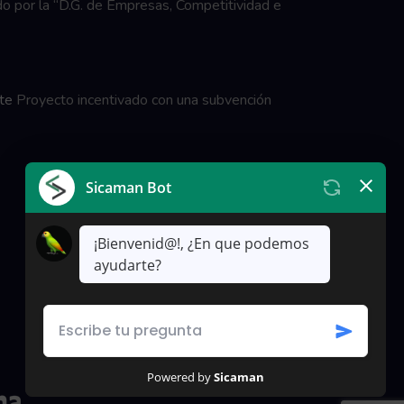
o por la “D.G. de Empresas, Competitividad e
te
Proyecto incentivado con una subvención