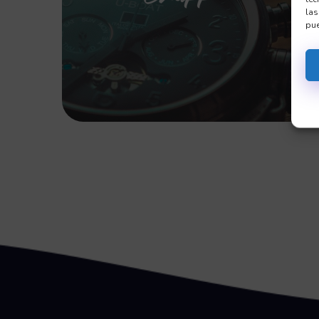
las
pue