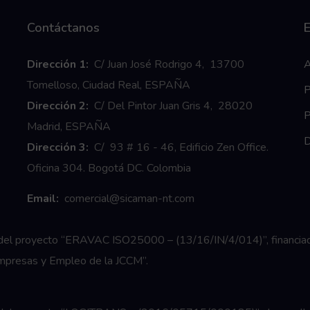
Contáctanos
E
Dirección 1:
C/ Juan José Rodrigo 4, 13700
A
Tomelloso, Ciudad Real, ESPAÑA
P
Dirección 2:
C/ Del Pintor Juan Gris 4, 28020
P
Madrid, ESPAÑA
D
Dirección 3:
C/ 93 # 16 - 46, Edificio Zen Office.
Oficina 304. Bogotá DC. Colombia
Email:
comercial@sicaman-nt.com
o del proyecto “ERAVAC ISO25000 – (13/16/IN/4/014)”, financiad
 Empresas y Empleo de la JCCM”.