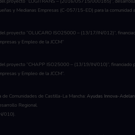
cio del proyecto “LOGITRANS – (2016/05715/000185)”, desarroll
ueñas y Medianas Empresas (C-057/15-ED) para la comunidad au
io del proyecto “OLUCARO ISO25000 – (13/17/IN/012)”, financiad
 Empresas y Empleo de la JCCM”
o del proyecto “CHAPP ISO25000 – (13/19/IN/010)”, financiado p
 Empresas y Empleo de la JCCM”.
ta de Comunidades de Castilla-La Mancha:
Ayudas Innova-Adelan
sarrollo Regional.
N/010).