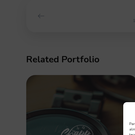
Related Portfolio
Par
Chapp – Control Horario
alm
tec
SOFTWARE