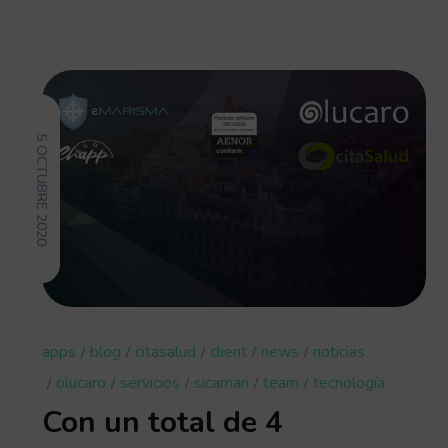
5 OCTUBRE 2020
apps
blog
citasalud
client
news
noticias
olucaro
servicios
sicaman
team
tecnología
Con un total de 4