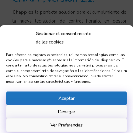
Chapp
es la perfecta solución para el cumplimiento de
la nueva legislación de control horario, en gestor
cómodo, rápido y fiable. Posibilidad de fichar desde la
Gestionar el consentimiento
plataforma web o desde la propia APP móvil desde
de las cookies
cualquier lado.
Para ofrecer las mejores experiencias, utilizamos tecnologías como las
Con todo este recorrido,
Sicaman NT
avanza terreno
cookies para almacenar y/o acceder a la información del dispositivo. El
consentimiento de estas tecnologías nos permitirá procesar datos
hacia nuevos proyectos en el ámbito digital. Todos sus
como el comportamiento de navegación o las identificaciones únicas en
productos están continuamente en proceso de
este sitio. No consentir o retirar el consentimiento, puede afectar
negativamente a ciertas características y funciones.
actualización para la implantación y mejora de
soluciones que estén a la altura de los consumidores.
Aceptar
Todo ello con la máxima excelencia de acuerdo a los
Denegar
estándares de calidad dentro de la Unión Europea.
Learn More
Ver Preferencias