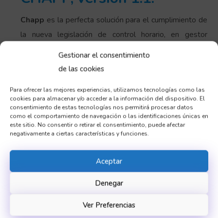
Chapp
es la perfecta solución para el cumplimiento de
la nueva legislación de control horario, en gestor
cómodo, rápido y fiable. Posibilidad de fichar desde la
Gestionar el consentimiento
plataforma web o desde la propia APP móvil desde
de las cookies
cualquier lado.
Para ofrecer las mejores experiencias, utilizamos tecnologías como las
Con todo este recorrido,
Sicaman NT
avanza terreno
cookies para almacenar y/o acceder a la información del dispositivo. El
consentimiento de estas tecnologías nos permitirá procesar datos
hacia nuevos proyectos en el ámbito digital. Todos sus
como el comportamiento de navegación o las identificaciones únicas en
productos están continuamente en proceso de
este sitio. No consentir o retirar el consentimiento, puede afectar
negativamente a ciertas características y funciones.
actualización para la implantación y mejora de
soluciones que estén a la altura de los consumidores.
Aceptar
Todo ello con la máxima excelencia de acuerdo a los
Denegar
estándares de calidad dentro de la Unión Europea.
Learn More
Ver Preferencias