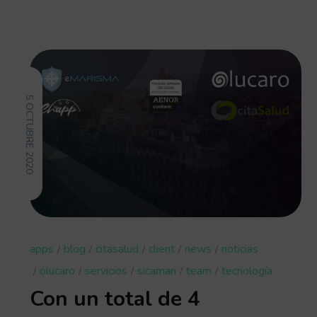
5 OCTUBRE 2020
apps
blog
citasalud
client
news
noticias
olucaro
servicios
sicaman
team
tecnología
Con un total de 4