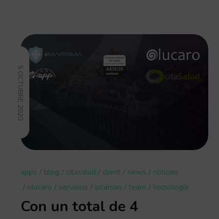
5 OCTUBRE 2020
apps
blog
citasalud
client
news
noticias
olucaro
servicios
sicaman
team
tecnología
Con un total de 4