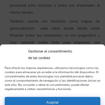
presencial para controlar a todos tus empleados al
mismo tiempo.
También, cuenta con funciones como mapas de
geolocalización para saber desde dónde están
fichando todos tus empleados, un uso pragmático y
muy valorado sobre todo para empresas con
empleados que realizan teletrabajo o para logística de
Gestionar el consentimiento
transportes.
de las cookies
Para ofrecer las mejores experiencias, utilizamos tecnologías como las
cookies para almacenar y/o acceder a la información del dispositivo. El
consentimiento de estas tecnologías nos permitirá procesar datos
como el comportamiento de navegación o las identificaciones únicas en
No nos da tiempo a
este sitio. No consentir o retirar el consentimiento, puede afectar
negativamente a ciertas características y funciones.
consumir todo lo que nos
Aceptar