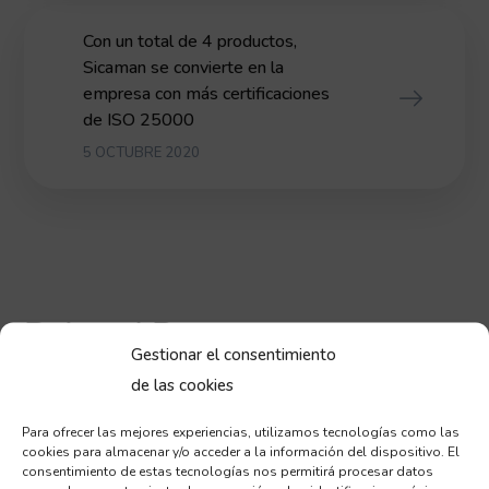
Con un total de 4 productos,
Sicaman se convierte en la
empresa con más certificaciones
de ISO 25000
5 OCTUBRE 2020
Related Posts
Gestionar el consentimiento
de las cookies
Para ofrecer las mejores experiencias, utilizamos tecnologías como las
cookies para almacenar y/o acceder a la información del dispositivo. El
consentimiento de estas tecnologías nos permitirá procesar datos