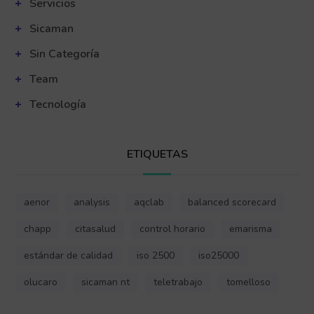
Servicios
Sicaman
Sin Categoría
Team
Tecnología
ETIQUETAS
aenor
analysis
aqclab
balanced scorecard
chapp
citasalud
control horario
emarisma
estándar de calidad
iso 2500
iso25000
olucaro
sicaman nt
teletrabajo
tomelloso