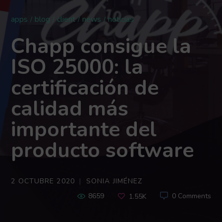
apps
blog
client
news
noticias
Chapp consigue la
ISO 25000: la
certificación de
calidad más
importante del
producto software
2 OCTUBRE 2020
SONIA JIMÉNEZ
8659
0 Comments
1.55K