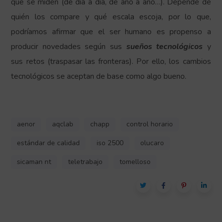
que se miden (de día a día, de año a año…). Depende de
quién los compare y qué escala escoja, por lo que,
podríamos afirmar que el ser humano es propenso a
producir novedades según sus
sueños tecnológicos
y
sus retos (traspasar las fronteras). Por ello, los cambios
tecnológicos se aceptan de base como algo bueno.
aenor
aqclab
chapp
control horario
estándar de calidad
iso 2500
olucaro
sicaman nt
teletrabajo
tomelloso