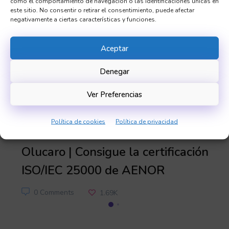
como el comportamiento de navegación o las identificaciones únicas en
19 FEBRERO 2019
este sitio. No consentir o retirar el consentimiento, puede afectar
negativamente a ciertas características y funciones.
Aceptar
Denegar
Ver Preferencias
Política de cookies
Política de privacidad
blog
noticias
olucaro
servicios
tecnología
Olucaro | Consigue la certificación
ISO/IEC 25000 de AENOR
0 Comments
1.69K