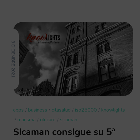
3 DICIEMBRE 2021
apps
business
citasalud
iso25000
knowlights
marisma
olucaro
sicaman
Sicaman consigue su 5ª