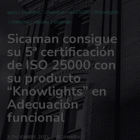
apps
business
citasalud
iso25000
knowlights
marisma
olucaro
sicaman
Sicaman consigue
su 5ª certificación
de ISO 25000 con
su producto
“Knowlights” en
Adecuación
funcional
3 DICIEMBRE 2021
RCAMARA