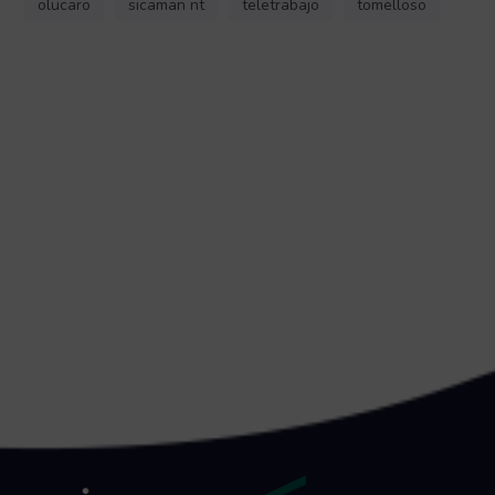
olucaro
sicaman nt
teletrabajo
tomelloso