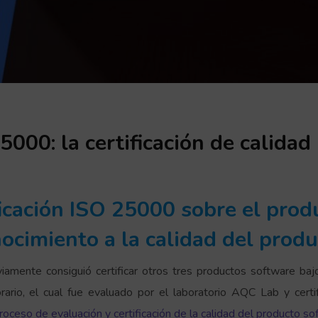
000: la certificación de calida
ficación ISO 25000 sobre el pro
ocimiento a la calidad del prod
amente consiguió certificar otros tres productos software bajo
rario, el cual fue evaluado por el laboratorio AQC Lab y ce
roceso de evaluación y certificación de la calidad del producto s