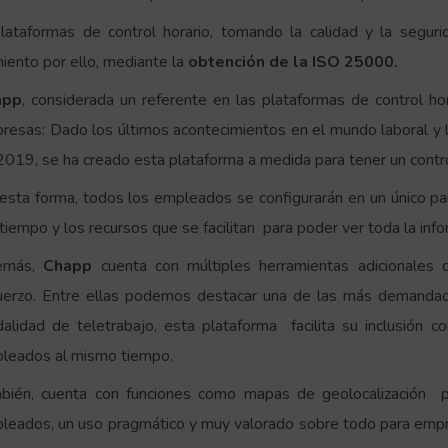
lataformas de control horario, tomando la calidad y la segur
ento por ello, mediante la
obtención de la ISO 25000.
app
, considerada un referente en las plataformas de control ho
resas: Dado los últimos acontecimientos en el mundo laboral y la 
2019, se ha creado esta plataforma a medida para tener un control
esta forma, todos los empleados se configurarán en un único pa
 tiempo y los recursos que se facilitan para poder ver toda la in
emás,
Chapp
cuenta con múltiples herramientas adicionales q
uerzo. Entre ellas podemos destacar una de las más demandada
alidad de teletrabajo, esta plataforma facilita su inclusión con
leados al mismo tiempo.
bién, cuenta con funciones como mapas de geolocalización 
leados, un uso pragmático y muy valorado sobre todo para empr