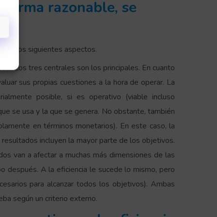
e forma razonable, se
enta los siguientes aspectos.
idad
. Los tres centrales son los principales. En cuanto
evaluar sus propias cuestiones a la hora de operar. La
ialmente posible, si es operativo (viable incluso
 que se usa y la que se genera. No obstante, también
lamente en términos monetarios). En este caso, la
s resultados incluyen la mayor parte de los objetivos.
ados van a afectar a muchas más dimensiones de las
después. A la eficiencia le sucede lo mismo, pero
cesarios para alcanzar todos los objetivos). Ambas
eba según un criterio externo.