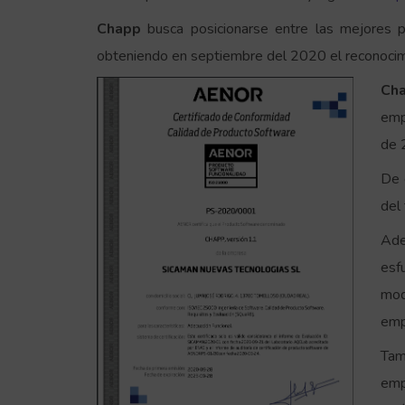
Chapp
busca posicionarse entre las mejores p
obteniendo en septiembre del 2020 el reconocimi
Ch
emp
de 
De 
del
Ad
esf
mod
emp
Tam
emp