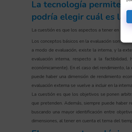
La tecnología permite co
podría elegir cuál es la 
La cuestión es que los aspectos a tener en cuent
Los conceptos básicos en la evaluación son: la
fa
a modo de evaluación, existe la interna, y la exte
evaluación interna, respecto a la factibilida
económicamente). En el caso del rendimiento, la 
puede haber una dimensión de rendimiento econó
evaluación externa se vuelve a incluir en la intern
La cuestión es que los objetivos se ponen arbi
que pretenden. Además, siempre puede haber res
buscando una mayor identificación entre objetiv
dimensiones, al tener en cuenta el tema del tiempo