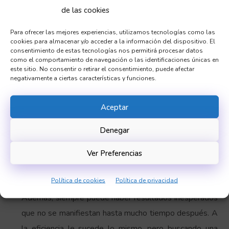
de las cookies
evaluación interna, generalmente, es un balance entre
la energía que se usa y la que se genera. No obstante,
Para ofrecer las mejores experiencias, utilizamos tecnologías como las
cookies para almacenar y/o acceder a la información del dispositivo. El
también puede haber una dimensión de rendimiento
consentimiento de estas tecnologías nos permitirá procesar datos
económico que contemple los beneficios de las
como el comportamiento de navegación o las identificaciones únicas en
este sitio. No consentir o retirar el consentimiento, puede afectar
tecnologías (y no solamente en términos monetarios).
negativamente a ciertas características y funciones.
En este caso, la evaluación externa se vuelve a incluir
en la interna. La evaluación interna de la eficacia
Aceptar
consiste en comprobar si los resultados incluyen la
Denegar
mayor parte de los objetivos. La cuestión es que los
objetivos se ponen arbitrariamente, vienen desde
Ver Preferencias
fuera, del mismo modo que los resultados van a afectar
Política de cookies
Política de privacidad
a muchas más dimensiones de las que pretenden.
Además, siempre puede haber resultados inesperados
que no se manifiestan hasta mucho tiempo después. A
la eficiencia le sucede lo mismo, pero buscando una