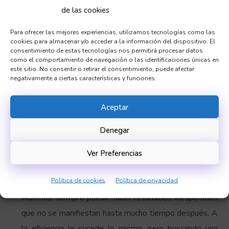
de las cookies
evaluación interna, generalmente, es un balance entre
la energía que se usa y la que se genera. No obstante,
Para ofrecer las mejores experiencias, utilizamos tecnologías como las
cookies para almacenar y/o acceder a la información del dispositivo. El
también puede haber una dimensión de rendimiento
consentimiento de estas tecnologías nos permitirá procesar datos
económico que contemple los beneficios de las
como el comportamiento de navegación o las identificaciones únicas en
este sitio. No consentir o retirar el consentimiento, puede afectar
tecnologías (y no solamente en términos monetarios).
negativamente a ciertas características y funciones.
En este caso, la evaluación externa se vuelve a incluir
en la interna. La evaluación interna de la eficacia
Aceptar
consiste en comprobar si los resultados incluyen la
Denegar
mayor parte de los objetivos. La cuestión es que los
objetivos se ponen arbitrariamente, vienen desde
Ver Preferencias
fuera, del mismo modo que los resultados van a afectar
Política de cookies
Política de privacidad
a muchas más dimensiones de las que pretenden.
Además, siempre puede haber resultados inesperados
que no se manifiestan hasta mucho tiempo después. A
la eficiencia le sucede lo mismo, pero buscando una