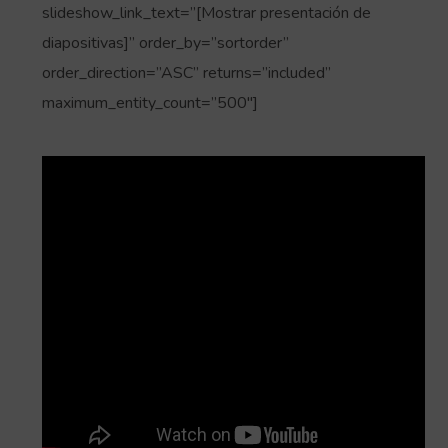
slideshow_link_text=”[Mostrar presentación de
diapositivas]” order_by=”sortorder”
order_direction=”ASC” returns=”included”
maximum_entity_count=”500″]