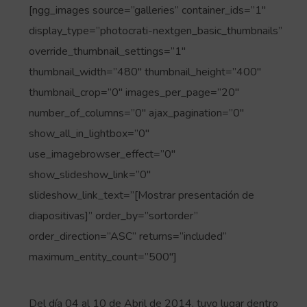
[ngg_images source=”galleries” container_ids=”1″
display_type=”photocrati-nextgen_basic_thumbnails”
override_thumbnail_settings=”1″
thumbnail_width=”480″ thumbnail_height=”400″
thumbnail_crop=”0″ images_per_page=”20″
number_of_columns=”0″ ajax_pagination=”0″
show_all_in_lightbox=”0″
use_imagebrowser_effect=”0″
show_slideshow_link=”0″
slideshow_link_text=”[Mostrar presentación de
diapositivas]” order_by=”sortorder”
order_direction=”ASC” returns=”included”
maximum_entity_count=”500″]
Del día 04 al 10 de Abril de 2014, tuvo lugar dentro