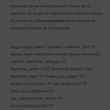
protección de las Infraestructuras Criticas de las
naciones”, en la que se expusieron los últimos avances
en materia de
Ciberseguridad
desde el punto de
vista de la Gestión de la Seguridad.
[ngg_images source=”galleries” container_ids=”3″
display_type=”photocrati-nextgen_basic_thumbnails”
override_thumbnail_settings=”0″
thumbnail_width=”440″ thumbnail_height=”360″
thumbnail_crop=”1″ images_per_page=”20″
number_of_columns=”0″ ajax_pagination=”0″
show_all_in_lightbox=”0″
use_imagebrowser_effect=”0″
show_slideshow_link=”0″