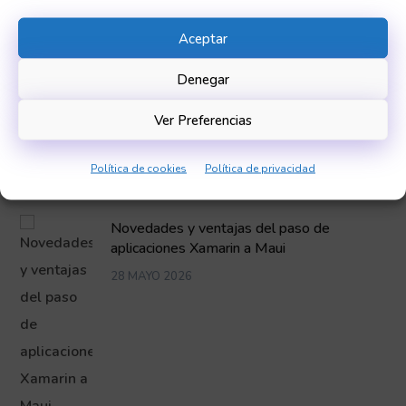
Ventajas y facilidades de añadir un chatbot
por ia en una web
Aceptar
29 MAYO 2026
Denegar
Ver Preferencias
Política de cookies
Política de privacidad
Novedades y ventajas del paso de
aplicaciones Xamarin a Maui
28 MAYO 2026