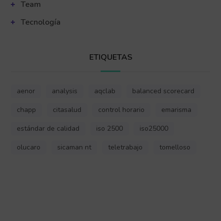
Team
Tecnología
ETIQUETAS
aenor
analysis
aqclab
balanced scorecard
chapp
citasalud
control horario
emarisma
estándar de calidad
iso 2500
iso25000
olucaro
sicaman nt
teletrabajo
tomelloso