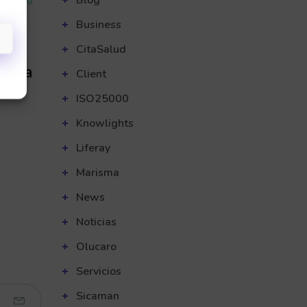
Blog
olucaro
Business
CitaSalud
presa
Client
ISO25000
Knowlights
Liferay
Marisma
News
Noticias
Olucaro
Servicios
Sicaman