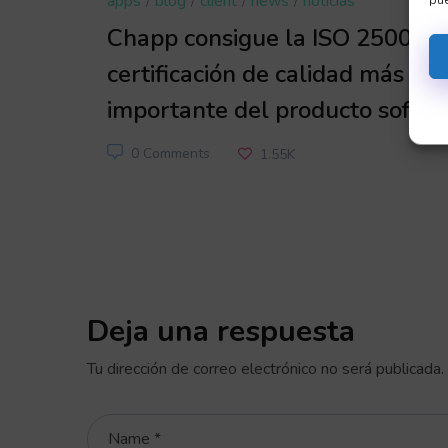
apps
blog
client
news
noticias
Chapp consigue la ISO 25000: l
certificación de calidad más
importante del producto softw
0 Comments
1.55K
Deja una respuesta
Tu dirección de correo electrónico no será publicada.