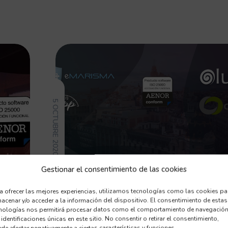
5 OCTUBRE 2020
Gestionar el consentimiento de las cookies
a ofrecer las mejores experiencias, utilizamos tecnologías como las cookies pa
acenar y/o acceder a la información del dispositivo. El consentimiento de estas
nologías nos permitirá procesar datos como el comportamiento de navegación
 identificaciones únicas en este sitio. No consentir o retirar el consentimiento,
de afectar negativamente a ciertas características y funciones.