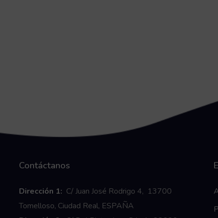
Contáctanos
E
Dirección 1:
C/ Juan José Rodrigo 4, 13700
A
Tomelloso, Ciudad Real, ESPAÑA
P