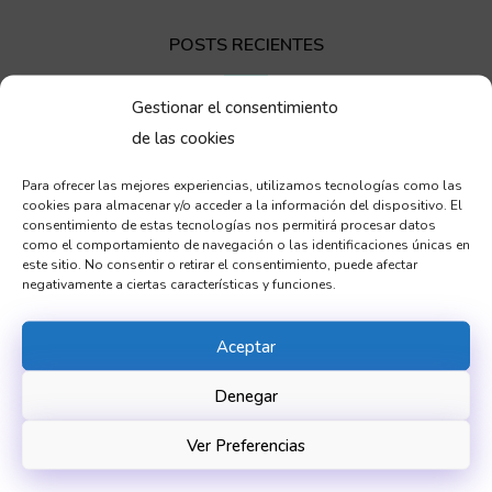
POSTS RECIENTES
Gestionar el consentimiento
Ventajas y facilidades de añadir un chatbot
de las cookies
por ia en una web
29 MAYO 2026
Para ofrecer las mejores experiencias, utilizamos tecnologías como las
cookies para almacenar y/o acceder a la información del dispositivo. El
consentimiento de estas tecnologías nos permitirá procesar datos
como el comportamiento de navegación o las identificaciones únicas en
este sitio. No consentir o retirar el consentimiento, puede afectar
negativamente a ciertas características y funciones.
Aceptar
Novedades y ventajas del paso de
Denegar
aplicaciones Xamarin a Maui
28 MAYO 2026
Ver Preferencias