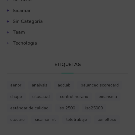
Sicaman
Sin Categoría
Team
Tecnología
ETIQUETAS
aenor
analysis
aqclab
balanced scorecard
chapp
citasalud
control horario
emarisma
estándar de calidad
iso 2500
iso25000
olucaro
sicaman nt
teletrabajo
tomelloso